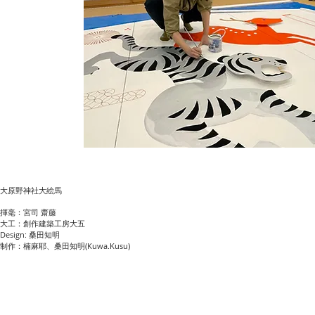
大原野神社大絵馬
揮毫：宮司 齋藤
大工：創作建築工房大五
Design:
桑田知明
制作：楠麻耶、桑田知明(K
uwa.Kusu)