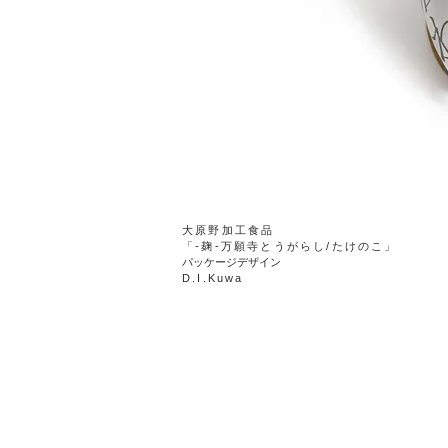
​大原野加工食品
「-麹-万願寺とうがらし/たけのこ」
パッケージデザイン
D.
I.Kuwa