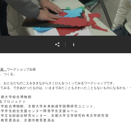
む展
ワークショップ企画
る、つくる」
て、おともだちのこえをききながらさくひんをつくってみるワークショップです。
ってみる、できあがったものは、いままでみたこともさわったこともないものになるかも・
京都大学総合博物館
KIるプロジェクト
大学総合博物館、京都大学未来創成学国際研究ユニット、
生総合支援センター障害学生支援ルーム
大学文化財総合研究センター、京都大学文学研究科考古学研究室
府教育委員会、京都市教育委員会