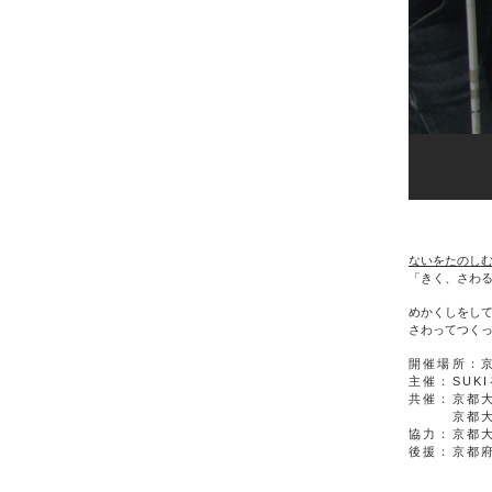
ないをたのし
「きく、さわ
めかくしをし
さわってつく
開催場所：
​主催：SU
共催：京都
京都大学学
協力：京都
後援：京都